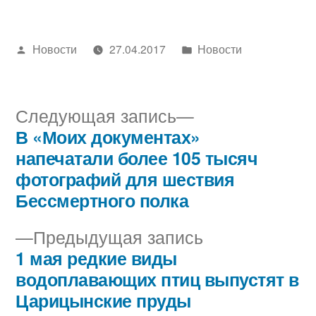
Написано
Написано
Новости
27.04.2017
Новости
автором
в
Следующая
Следующая запись
запись:
В «Моих документах»
Навигация
напечатали более 105 тысяч
по
фотографий для шествия
Бессмертного полка
записям
Предыдущая
Предыдущая запись
запись:
1 мая редкие виды
водоплавающих птиц выпустят в
Царицынские пруды