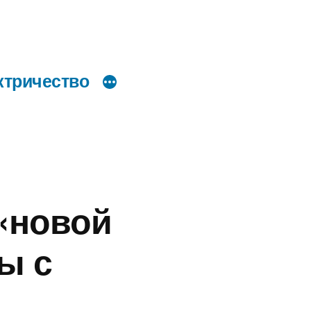
ктричество
«новой
ы с