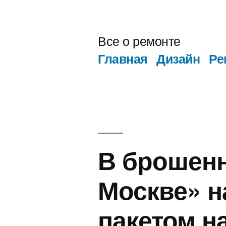
Перейти
к
Все о ремонте
содержимому
Главная
Дизайн
Ре
В брошенн
Москве» н
пакетом н