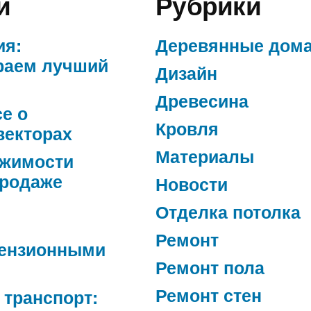
и
Рубрики
ия:
Деревянные дом
раем лучший
Дизайн
Древесина
се о
Кровля
векторах
Материалы
ижимости
продаже
Новости
Отделка потолка
Ремонт
ензионными
Ремонт пола
Ремонт стен
 транспорт: