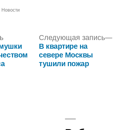
Написано
Новости
в
Предыдущая
Сле
ь
Следующая запись
запись:
запис
емушки
В квартире на
рчеством
севере Москвы
са
тушили пожар