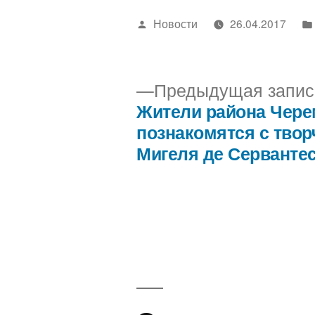
Написано
Новости
26.04.2017
автором
Предыдущая запис
Жители района Чер
Навигация
познакомятся с тво
Мигеля де Серванте
по
записям