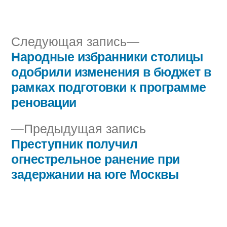
автором
в
Следующая
Следующая запись
запись:
Народные избранники столицы
Навигация
одобрили изменения в бюджет в
по
рамках подготовки к программе
реновации
записям
Предыдущая
Предыдущая запись
запись:
Преступник получил
огнестрельное ранение при
задержании на юге Москвы