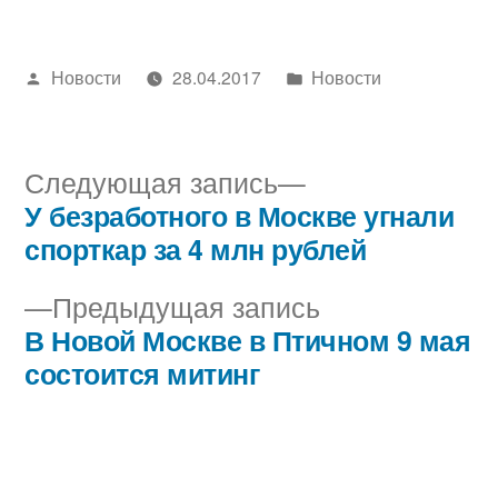
Написано
Написано
Новости
28.04.2017
Новости
автором
в
Следующая
Следующая запись
запись:
У безработного в Москве угнали
Навигация
спорткар за 4 млн рублей
по
Предыдущая
Предыдущая запись
записям
запись:
В Новой Москве в Птичном 9 мая
состоится митинг