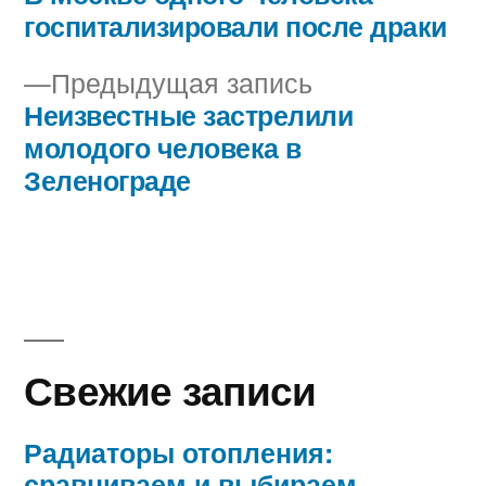
Навигация
госпитализировали после драки
по
Предыдущая
Предыдущая запись
записям
запись:
Неизвестные застрелили
молодого человека в
Зеленограде
Свежие записи
Радиаторы отопления:
сравниваем и выбираем