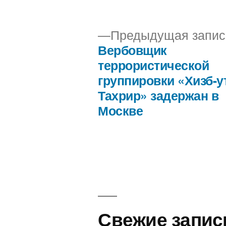
автором
Предыдущая запис
Вербовщик
Навигация
террористической
группировки «Хизб-у
по
Тахрир» задержан в
Москве
записям
Свежие запис