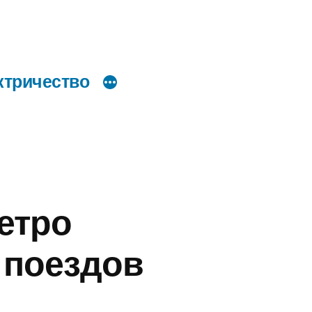
ктричество
етро
 поездов