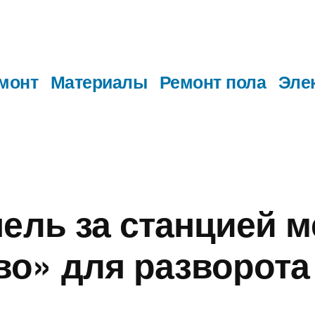
монт
Материалы
Ремонт пола
Эле
нель за станцией м
о» для разворота