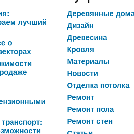
ия:
Деревянные дом
раем лучший
Дизайн
Древесина
се о
Кровля
векторах
Материалы
ижимости
продаже
Новости
Отделка потолка
Ремонт
ензионными
Ремонт пола
Ремонт стен
 транспорт:
озможности
Статьи