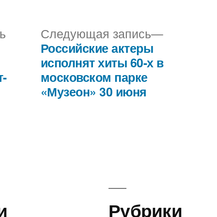
в
Предыдущая
Следующ
ь
Следующая запись
запись:
запись:
Российские актеры
исполнят хиты 60-х в
т-
московском парке
«Музеон» 30 июня
и
Рубрики