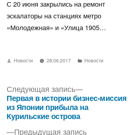
С 20 июня закрылись на ремонт
эскалаторы на станциях метро
«Молодежная» и «Улица 1905…
Написано
Написано
Новости
28.06.2017
Новости
автором
в
Следующая
Следующая запись
запись:
Первая в истории бизнес-миссия
Навигация
из Японии прибыла на
по
Курильские острова
записям
Предыдущая
Предыдущая запись