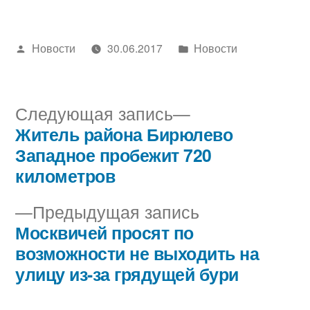
Написано
Написано
Новости
30.06.2017
Новости
автором
в
Следующая
Следующая запись
запись:
Житель района Бирюлево
Навигация
Западное пробежит 720
по
километров
записям
Предыдущая
Предыдущая запись
запись:
Москвичей просят по
возможности не выходить на
улицу из-за грядущей бури