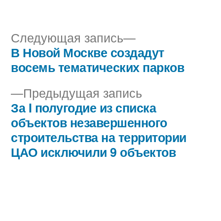
автором
в
Следующая
Следующая запись
запись:
В Новой Москве создадут
Навигация
восемь тематических парков
по
Предыдущая
Предыдущая запись
записям
запись:
За I полугодие из списка
объектов незавершенного
строительства на территории
ЦАО исключили 9 объектов