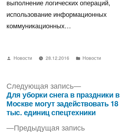
выполнение логических операций,
использование информационных
коммуникационных…
Написано
Написано
Новости
28.12.2016
Новости
автором
в
Следующая
Следующая запись
запись:
Для уборки снега в праздники в
Навигация
Москве могут задействовать 18
по
тыс. единиц спецтехники
записям
Предыдущая
Предыдущая запись