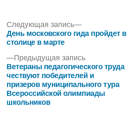
автором
в
Следующая
Следующая запись
запись:
День московского гида пройдет в
Навигация
столице в марте
по
Предыдущая
Предыдущая запись
записям
запись:
Ветераны педагогического труда
чествуют победителей и
призеров муниципального тура
Всероссийской олимпиады
школьников