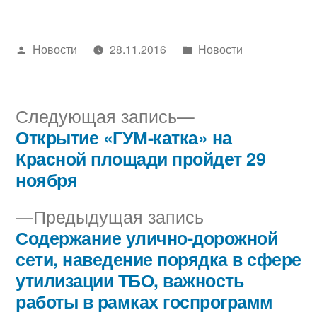
Написано
Написано
Новости
28.11.2016
Новости
автором
в
Следующая
Следующая запись
запись:
Открытие «ГУМ-катка» на
Навигация
Красной площади пройдет 29
по
ноября
записям
Предыдущая
Предыдущая запись
запись:
Содержание улично-дорожной
сети, наведение порядка в сфере
утилизации ТБО, важность
работы в рамках госпрограмм