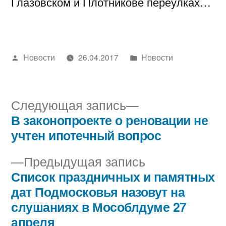
Глазовском и Плотникове переулках…
Написано
Написано
Новости
26.04.2017
Новости
автором
в
Следующая
Следующая запись
запись:
В законопроекте о реновации не
Навигация
учтен ипотечный вопрос
по
Предыдущая
Предыдущая запись
записям
запись:
Список праздничных и памятных
дат Подмосковья назовут на
слушаниях в Мособлдуме 27
апреля