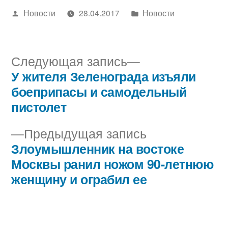
Написано
Написано
Новости
28.04.2017
Новости
автором
в
Следующая
Следующая запись
запись:
У жителя Зеленограда изъяли
Навигация
боеприпасы и самодельный
по
пистолет
записям
Предыдущая
Предыдущая запись
запись:
Злоумышленник на востоке
Москвы ранил ножом 90-летнюю
женщину и ограбил ее