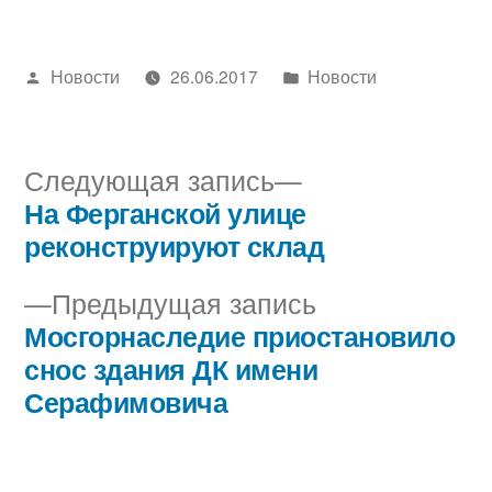
Написано
Написано
Новости
26.06.2017
Новости
автором
в
Следующая
Следующая запись
запись:
На Ферганской улице
Навигация
реконструируют склад
по
Предыдущая
Предыдущая запись
записям
запись:
Мосгорнаследие приостановило
снос здания ДК имени
Серафимовича