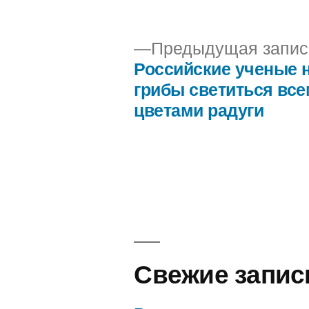
автором
Предыдущая запис
Российские ученые 
Навигация
грибы светиться вс
цветами радуги
по
записям
Свежие запис