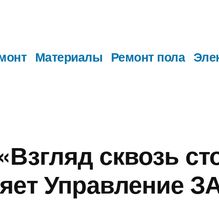
монт
Материалы
Ремонт пола
Эле
«Взгляд сквозь ст
яет Управление З