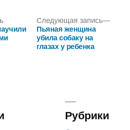
в
Предыдущая
След
ь
Следующая запись
запись:
запис
научили
Пьяная женщина
еми
убила собаку на
глазах у ребенка
и
Рубрики