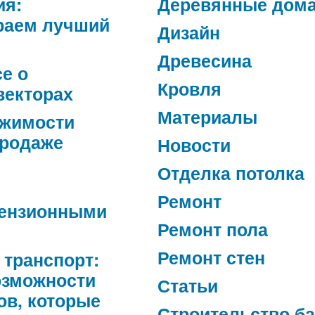
ия:
Деревянные дом
раем лучший
Дизайн
Древесина
се о
Кровля
векторах
Материалы
ижимости
продаже
Новости
Отделка потолка
Ремонт
ензионными
Ремонт пола
Ремонт стен
 транспорт:
озможности
Статьи
ов, которые
Строительство б