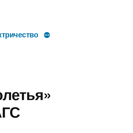
ктричество
олетья»
АГС