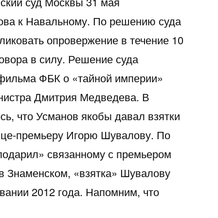
нский суд Москвы 31 мая
ова к Навальному. По решению суда
иковать опровержение в течение 10
овора в силу. Решение суда
 фильма ФБК о «тайной империи»
нистра Дмитрия Медведева. В
сь, что Усманов якобы давал взятки
ице-премьеру Игорю Шувалову. По
подарил» связанному с премьером
в Знаменском, «взятка» Шувалову
вании 2012 года. Напомним, что