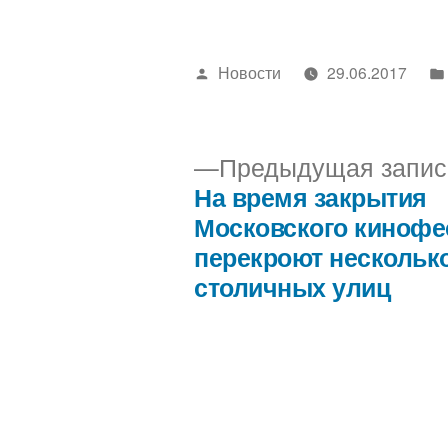
Написано
Новости
29.06.2017
автором
Предыдущая запис
На время закрытия
Навигация
Московского кинофе
перекроют нескольк
по
столичных улиц
записям