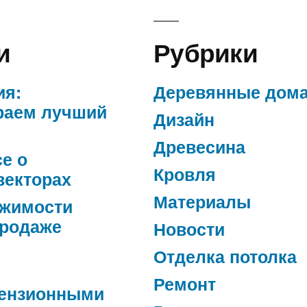
и
Рубрики
ия:
Деревянные дом
раем лучший
Дизайн
Древесина
се о
Кровля
векторах
Материалы
ижимости
продаже
Новости
Отделка потолка
Ремонт
ензионными