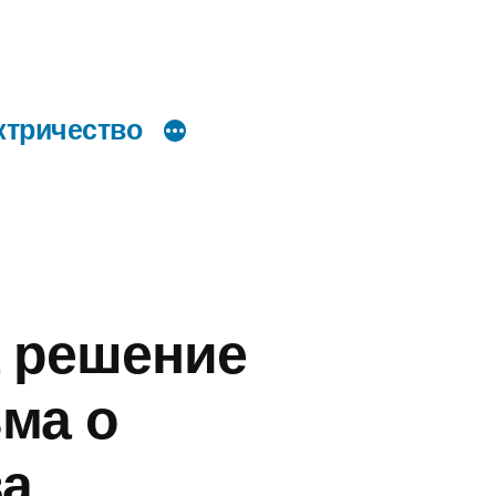
ктричество
 решение
ьма о
ва