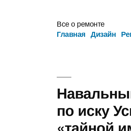
Перейти
к
Все о ремонте
содержимому
Главная
Дизайн
Ре
Навальный
по иску У
«тайной и