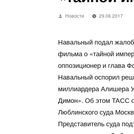
Написано
Новости
29.06.2017
автором
Навальный подал жалобу
фильма о «тайной импе
оппозиционер и глава Ф
Навальный оспорил реше
миллиардера Алишера У
Димон». Об этом ТАСС 
Люблинского суда Моск
Представитель суда под