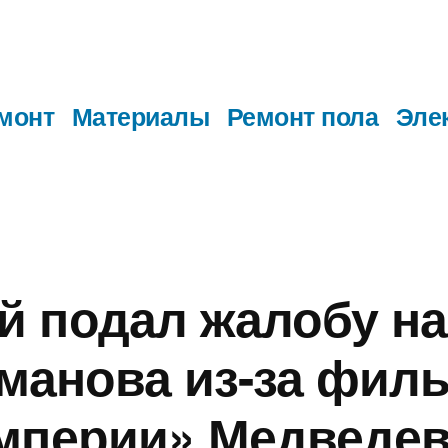
монт
Материалы
Ремонт пола
Эле
 подал жалобу на
сманова из-за фил
мперии» Медведе