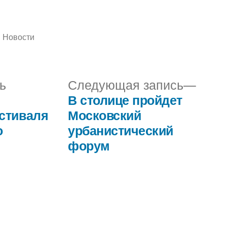
Написано
Новости
в
Предыдущая
Сле
ь
Следующая запись
запись:
запис
В столице пройдет
стиваля
Московский
о
урбанистический
форум