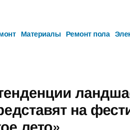
монт
Материалы
Ремонт пола
Эле
тенденции ландша
редставят на фест
ое лето»