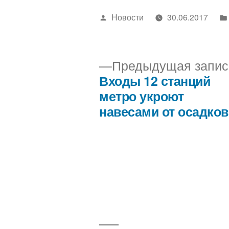
Написано
Новости
30.06.2017
автором
Предыдущая запис
Входы 12 станций
Навигация
метро укроют
навесами от осадков
по
записям