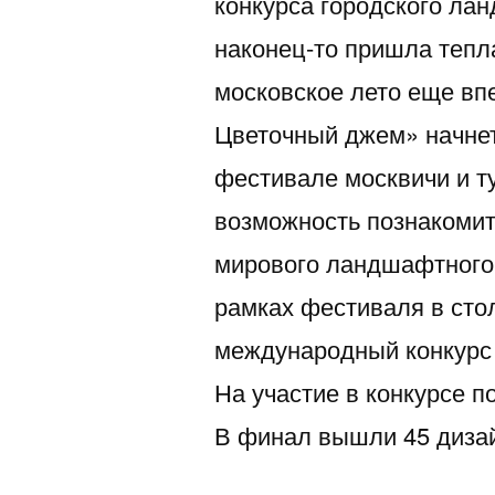
конкурса городского ла
наконец-то пришла тепл
московское лето еще вп
Цветочный джем» начнет
фестивале москвичи и т
возможность познакоми
мирового ландшафтного 
рамках фестиваля в ст
международный конкурс 
На участие в конкурсе п
В финал вышли 45 диза