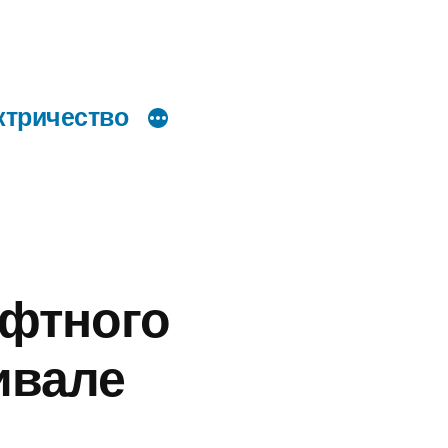
ктричество
фтного
ивале