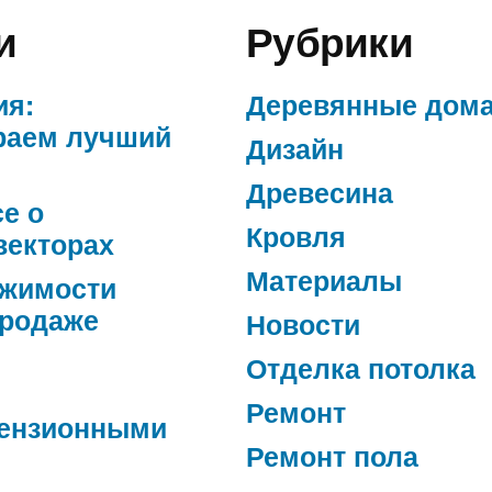
и
Рубрики
ия:
Деревянные дом
раем лучший
Дизайн
Древесина
се о
Кровля
векторах
Материалы
ижимости
продаже
Новости
Отделка потолка
Ремонт
ензионными
Ремонт пола