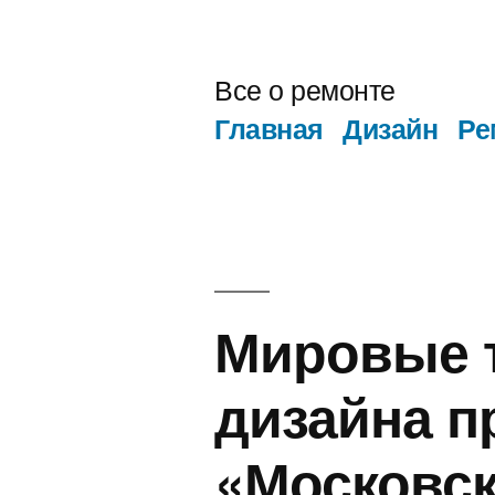
Перейти
к
Все о ремонте
содержимому
Главная
Дизайн
Ре
Мировые 
дизайна п
«Московск