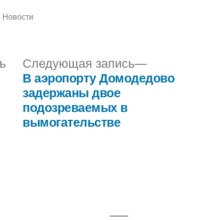
Написано
Новости
в
Предыдущая
Следующая
ь
Следующая запись
запись:
запись:
В аэропорту Домодедово
задержаны двое
подозреваемых в
вымогательстве