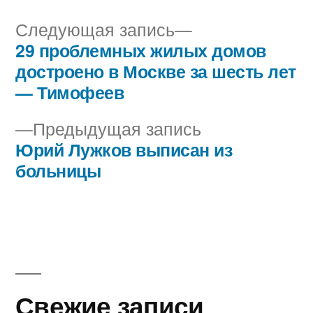
Следующая
Следующая запись
запись:
29 проблемных жилых домов
Навигация
достроено в Москве за шесть лет
по
— Тимофеев
записям
Предыдущая
Предыдущая запись
запись:
Юрий Лужков выписан из
больницы
Свежие записи