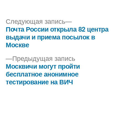
автором
в
Следующая
Следующая запись
запись:
Почта России открыла 82 центра
Навигация
выдачи и приема посылок в
по
Москве
записям
Предыдущая
Предыдущая запись
запись:
Москвичи могут пройти
бесплатное анонимное
тестирование на ВИЧ