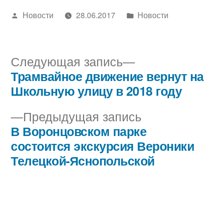
Написано
Написано
Новости
28.06.2017
Новости
автором
в
Следующая
Следующая запись
запись:
Трамвайное движение вернут на
Навигация
Школьную улицу в 2018 году
по
Предыдущая
Предыдущая запись
записям
запись:
В Воронцовском парке
состоится экскурсия Вероники
Телецкой-Яснопольской