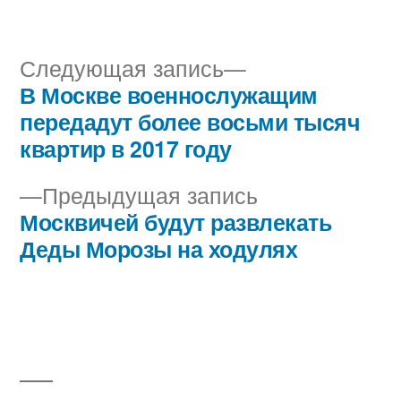
автором
в
Следующая
Следующая запись
запись:
В Москве военнослужащим
Навигация
передадут более восьми тысяч
по
квартир в 2017 году
записям
Предыдущая
Предыдущая запись
запись:
Москвичей будут развлекать
Деды Морозы на ходулях