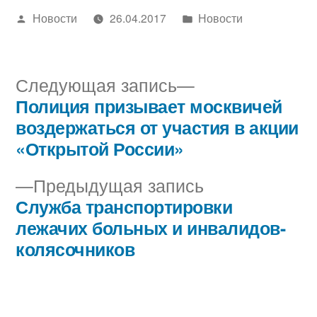
Написано
Написано
Новости
26.04.2017
Новости
автором
в
Следующая
Следующая запись
запись:
Полиция призывает москвичей
Навигация
воздержаться от участия в акции
по
«Открытой России»
записям
Предыдущая
Предыдущая запись
запись:
Служба транспортировки
лежачих больных и инвалидов-
колясочников