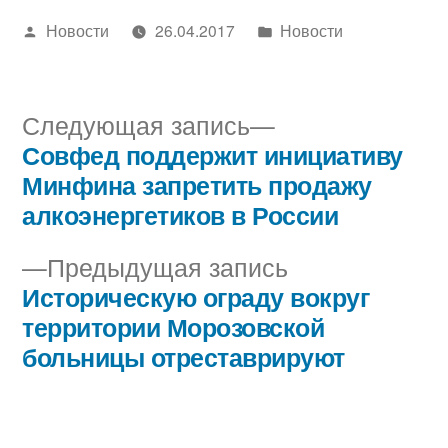
Написано
Написано
Новости
26.04.2017
Новости
автором
в
Следующая
Следующая запись
запись:
Совфед поддержит инициативу
Навигация
Минфина запретить продажу
по
алкоэнергетиков в России
записям
Предыдущая
Предыдущая запись
запись:
Историческую ограду вокруг
территории Морозовской
больницы отреставрируют