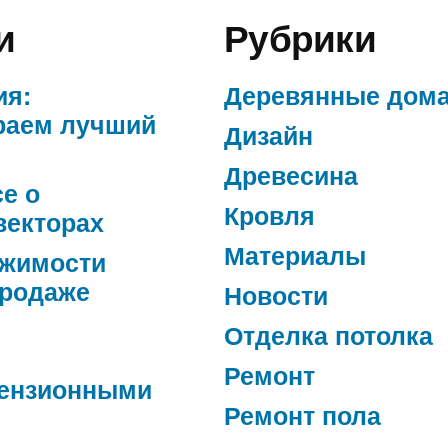
и
Рубрики
ия:
Деревянные дом
раем лучший
Дизайн
Древесина
се о
Кровля
векторах
Материалы
ижимости
продаже
Новости
Отделка потолка
Ремонт
ензионными
Ремонт пола