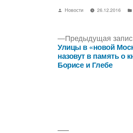
Написано
Новости
26.12.2016
автором
Предыдущая запис
Улицы в «новой Мос
Навигация
назовут в память о к
Борисе и Глебе
по
записям