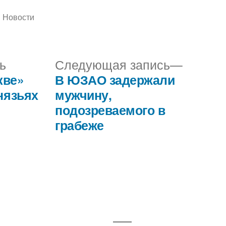
Написано
Новости
в
Предыдущая
Следу
ь
Следующая запись
запись:
запись:
кве»
В ЮЗАО задержали
нязьях
мужчину,
подозреваемого в
грабеже