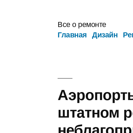
Перейти
к
Все о ремонте
содержимому
Главная
Дизайн
Ре
Аэропорт
штатном р
неблагопр