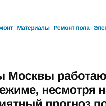
монт
Материалы
Ремонт пола
Эле
ы Москвы работаю
ежиме, несмотря н
иятный прогноз п