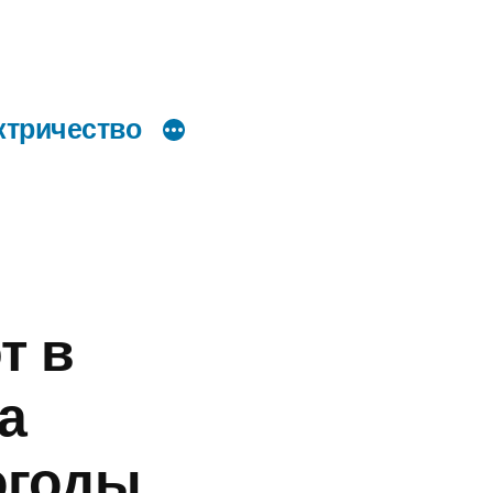
ктричество
т в
а
огоды