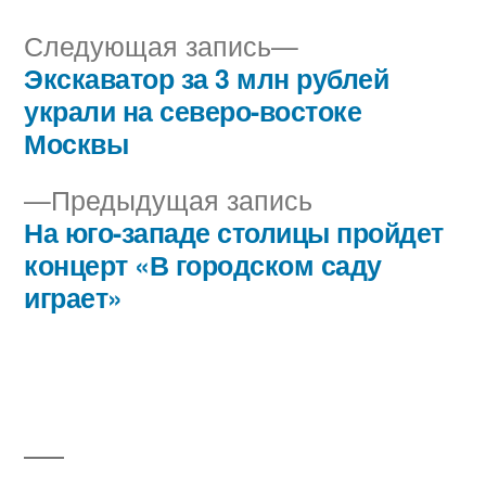
Следующая
Следующая запись
запись:
Экскаватор за 3 млн рублей
Навигация
украли на северо-востоке
по
Москвы
записям
Предыдущая
Предыдущая запись
запись:
На юго-западе столицы пройдет
концерт «В городском саду
играет»