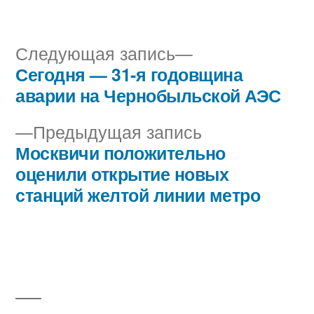
автором
в
Следующая
Следующая запись
запись:
Сегодня — 31-я годовщина
Навигация
аварии на Чернобыльской АЭС
по
Предыдущая
Предыдущая запись
записям
запись:
Москвичи положительно
оценили открытие новых
станций желтой линии метро