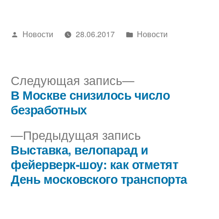
Написано
Написано
Новости
28.06.2017
Новости
автором
в
Следующая
Следующая запись
запись:
В Москве снизилось число
Навигация
безработных
по
Предыдущая
Предыдущая запись
записям
запись:
Выставка, велопарад и
фейерверк-шоу: как отметят
День московского транспорта