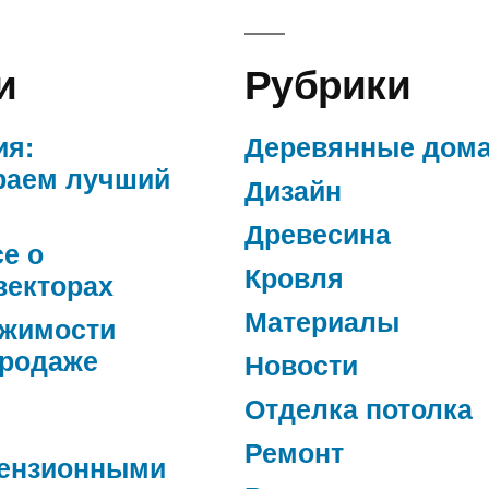
и
Рубрики
ия:
Деревянные дом
раем лучший
Дизайн
Древесина
се о
Кровля
векторах
Материалы
ижимости
продаже
Новости
Отделка потолка
Ремонт
ензионными