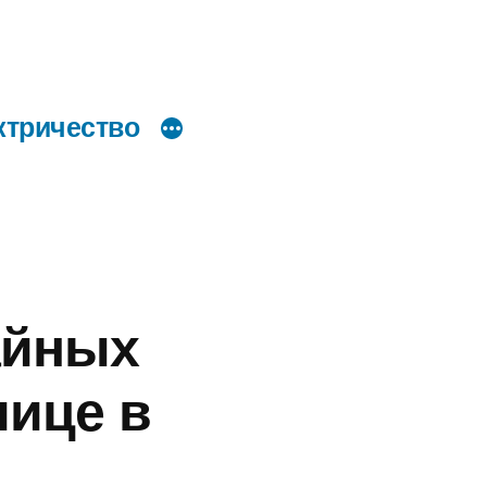
ктричество
айных
лице в