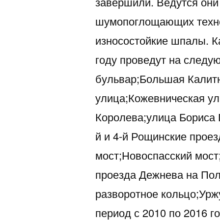
завершили. Ведутся они
шумопоглощающих техно
износостойкие шпалы. К
году проведут на следу
бульвар;Большая Калит
улица;Кожевническая у
Королева;улица Бориса 
й и 4-й Рощинские прое
мост;Новоспасский мост
проезда Дежнева на Пол
разворотное кольцо;Урж
период с 2010 по 2016 