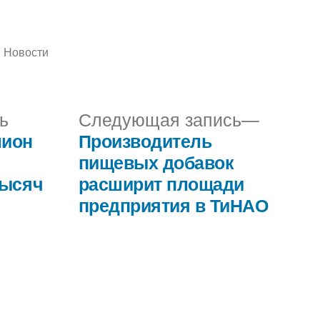
Написано
Новости
в
Предыдущая
Следу
ь
Следующая запись
запись:
запись:
лион
Производитель
пищевых добавок
тысяч
расширит площади
й
предприятия в ТиНАО