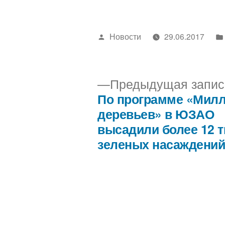
Написано
Новости
29.06.2017
автором
Предыдущая запис
По программе «Мил
Навигация
деревьев» в ЮЗАО
высадили более 12 
по
зеленых насаждени
записям