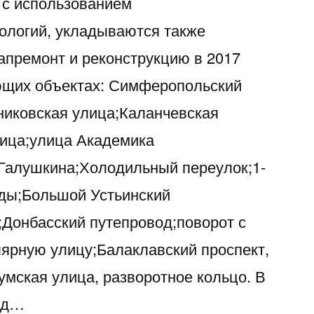
 с использованием
логий, укладываются также
апремонт и реконструкцию в 2017
ющих объектах: Симферопольский
никовская улица;Каланчевская
лица;улица Академика
Галушкина;Холодильный переулок;1-
зды;Большой Устьинский
;Донбасский путепровод;поворот с
ярную улицу;Балаклавский проспект,
умская улица, разворотное кольцо. В
год…