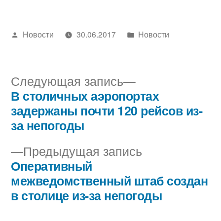
Написано
Написано
Новости
30.06.2017
Новости
автором
в
Следующая
Следующая запись
запись:
В столичных аэропортах
Навигация
задержаны почти 120 рейсов из-
по
за непогоды
записям
Предыдущая
Предыдущая запись
запись:
Оперативный
межведомственный штаб создан
в столице из-за непогоды