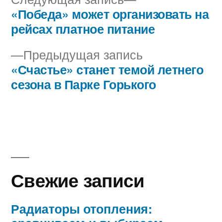
запись:
«Победа» может организовать на
Навигация
рейсах платное питание
по
Предыдущая
Предыдущая запись
записям
запись:
«Счастье» станет темой летнего
сезона в Парке Горького
Свежие записи
Радиаторы отопления: