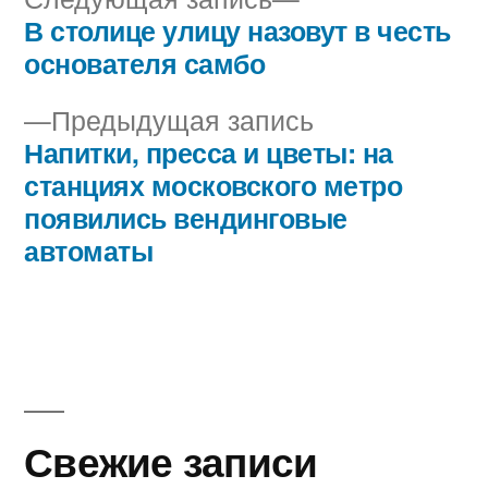
запись:
В столице улицу назовут в честь
Навигация
основателя самбо
по
Предыдущая
Предыдущая запись
записям
запись:
Напитки, пресса и цветы: на
станциях московского метро
появились вендинговые
автоматы
Свежие записи