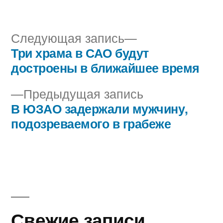
автором
в
Следующая
Следующая запись
запись:
Три храма в САО будут
Навигация
достроены в ближайшее время
по
Предыдущая
Предыдущая запись
записям
запись:
В ЮЗАО задержали мужчину,
подозреваемого в грабеже
Свежие записи