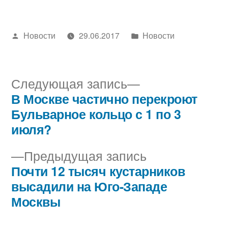
Написано
Написано
Новости
29.06.2017
Новости
автором
в
Следующая
Следующая запись
запись:
В Москве частично перекроют
Навигация
Бульварное кольцо с 1 по 3
по
июля?
записям
Предыдущая
Предыдущая запись
запись:
Почти 12 тысяч кустарников
высадили на Юго-Западе
Москвы