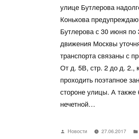
улице Бутлерова надолг
Конькова предупреждают
Бутлерова с 30 июня по 
движения Москвы уточня
транспорта связаны с п
От д. 5В, стр. 2 до д. 2.
проходить поэтапное за
стороне улицы. А также 
нечетной…
Написано
Новости
27.06.2017