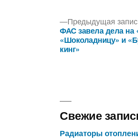
автором
Предыдущая запис
ФАС завела дела на 
Навигация
«Шоколадницу» и «Б
кинг»
по
записям
Свежие запис
Радиаторы отоплен