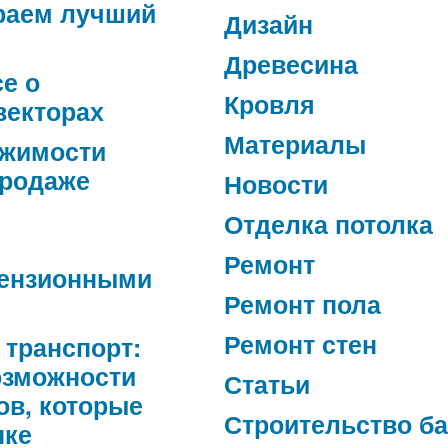
раем лучший
Дизайн
Древесина
се о
Кровля
векторах
Материалы
ижимости
продаже
Новости
Отделка потолка
Ремонт
ензионными
Ремонт пола
Ремонт стен
 транспорт:
озможности
Статьи
ов, которые
Строительство б
нке