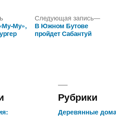
в
Предыдущая
Сле
ь
Следующая запись
запись:
запис
«Му-Му»,
В Южном Бутове
ургер
пройдет Сабантуй
и
Рубрики
ия:
Деревянные дом