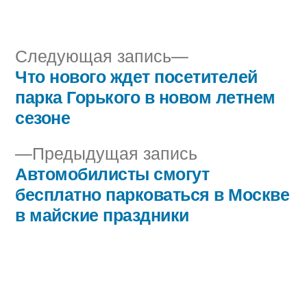
автором
в
Следующая
Следующая запись
запись:
Что нового ждет посетителей
Навигация
парка Горького в новом летнем
по
сезоне
записям
Предыдущая
Предыдущая запись
запись:
Автомобилисты смогут
бесплатно парковаться в Москве
в майские праздники