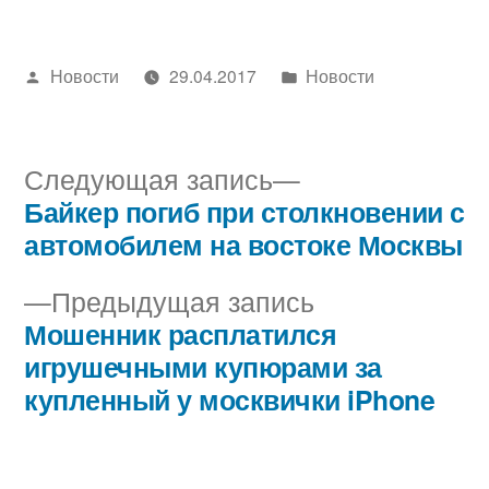
Написано
Написано
Новости
29.04.2017
Новости
автором
в
Следующая
Следующая запись
запись:
Байкер погиб при столкновении с
Навигация
автомобилем на востоке Москвы
по
Предыдущая
Предыдущая запись
записям
запись:
Мошенник расплатился
игрушечными купюрами за
купленный у москвички iPhone