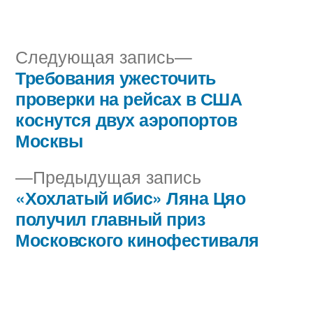
автором
в
Следующая
Следующая запись
запись:
Требования ужесточить
Навигация
проверки на рейсах в США
по
коснутся двух аэропортов
Москвы
записям
Предыдущая
Предыдущая запись
запись:
«Хохлатый ибис» Ляна Цяо
получил главный приз
Московского кинофестиваля