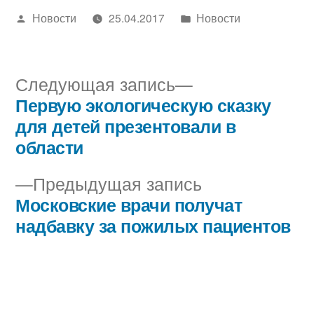
Написано
Написано
Новости
25.04.2017
Новости
автором
в
Следующая
Следующая запись
запись:
Первую экологическую сказку
Навигация
для детей презентовали в
по
области
записям
Предыдущая
Предыдущая запись
запись:
Московские врачи получат
надбавку за пожилых пациентов