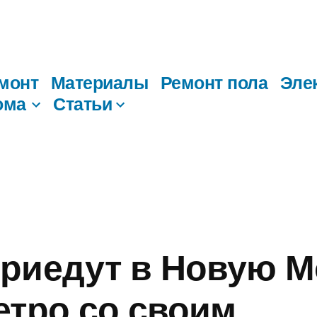
монт
Материалы
Ремонт пола
Эле
ома
Статьи
риедут в Новую М
етро со своим