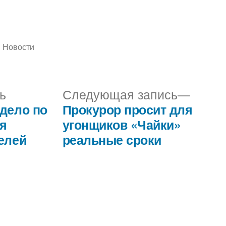
Написано
Новости
в
Предыдущая
След
ь
Следующая запись
запись:
запис
 дело по
Прокурор просит для
я
угонщиков «Чайки»
елей
реальные сроки