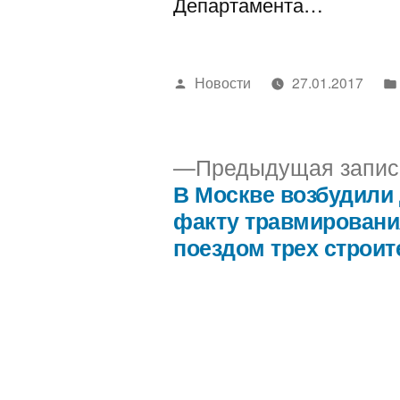
Департамента…
Написано
Новости
27.01.2017
автором
Предыдущая запис
В Москве возбудили
Навигация
факту травмировани
поездом трех строит
по
записям