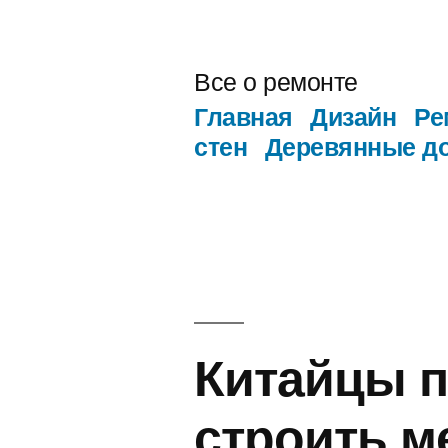
Перейти
к
Все о ремонте
содержимому
Главная
Дизайн
Ре
стен
Деревянные д
Китайцы п
строить м