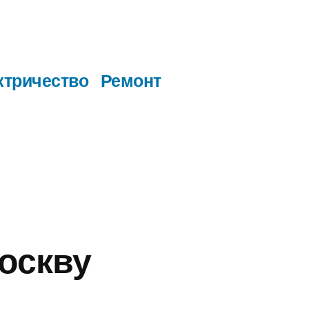
ктричество
Ремонт
оскву