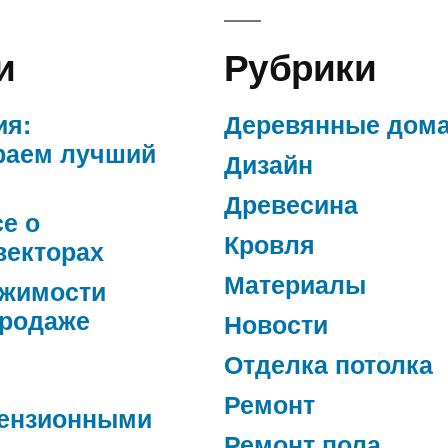
и
Рубрики
ия:
Деревянные дом
раем лучший
Дизайн
Древесина
се о
Кровля
векторах
Материалы
ижимости
продаже
Новости
Отделка потолка
Ремонт
ензионными
Ремонт пола