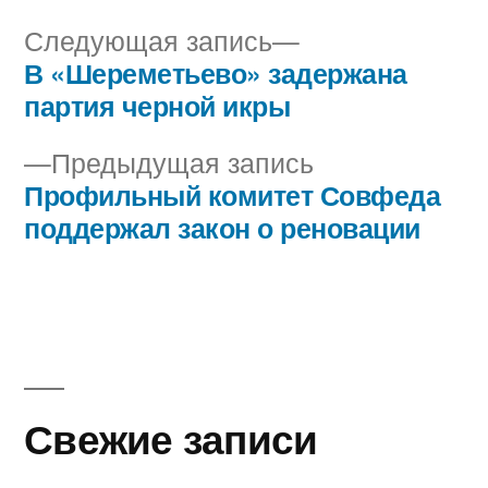
Следующая
Следующая запись
запись:
В «Шереметьево» задержана
Навигация
партия черной икры
по
Предыдущая
Предыдущая запись
записям
запись:
Профильный комитет Совфеда
поддержал закон о реновации
Свежие записи