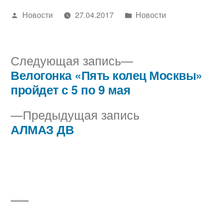
Написано
Написано
Новости
27.04.2017
Новости
автором
в
Следующая
Следующая запись
запись:
Велогонка «Пять колец Москвы»
Навигация
пройдет с 5 по 9 мая
по
Предыдущая
Предыдущая запись
записям
запись:
АЛМАЗ ДВ