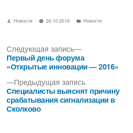
Написано
Написано
Новости
26.10.2016
Новости
автором
в
Следующая
Следующая запись
запись:
Первый день форума
Навигация
«Открытые инновации — 2016»
по
Предыдущая
Предыдущая запись
записям
запись:
Специалисты выяснят причину
срабатывания сигнализации в
Сколково