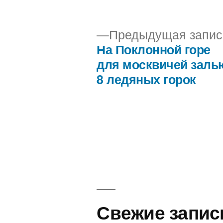
автором
Предыдущая запис
На Поклонной горе
Навигация
для москвичей заль
8 ледяных горок
по
записям
Свежие запис