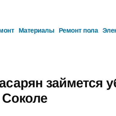
монт
Материалы
Ремонт пола
Эле
асарян займется у
 Соколе