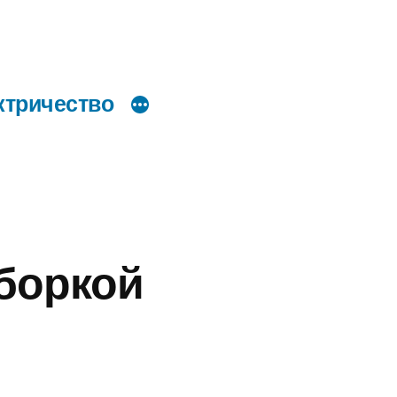
ктричество
боркой