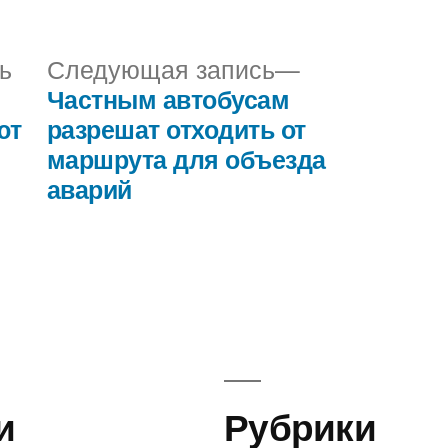
в
Предыдущая
Следующая
ь
Следующая запись
запись:
запись:
Частным автобусам
ют
разрешат отходить от
маршрута для объезда
аварий
и
Рубрики