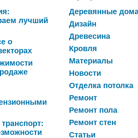
ия:
Деревянные дом
раем лучший
Дизайн
Древесина
се о
Кровля
векторах
Материалы
ижимости
продаже
Новости
Отделка потолка
Ремонт
ензионными
Ремонт пола
Ремонт стен
 транспорт:
озможности
Статьи