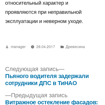
относительный характер и
проявляются при неправильной
эксплуатации и неверном уходе.
Написано
Написано
manager
28.04.2017
Древесина
автором
в
Следующая
Следующая запись
запись:
Пьяного водителя задержали
Навигация
сотрудники ДПС в ТиНАО
по
Предыдущая
Предыдущая запись
записям
запись:
Витражное остекление фасадов: