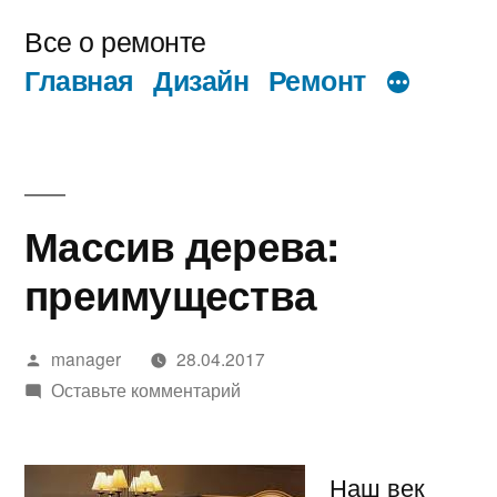
Перейти
Все о ремонте
к
Главная
Дизайн
Ремонт
содержимому
Массив дерева:
преимущества
Написано
manager
28.04.2017
автором
к
Оставьте комментарий
Массив
дерева:
преимущества
Наш век