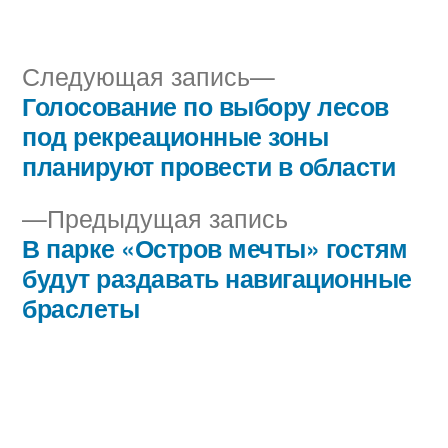
автором
в
Следующая
Следующая запись
запись:
Голосование по выбору лесов
Навигация
под рекреационные зоны
по
планируют провести в области
записям
Предыдущая
Предыдущая запись
запись:
В парке «Остров мечты» гостям
будут раздавать навигационные
браслеты