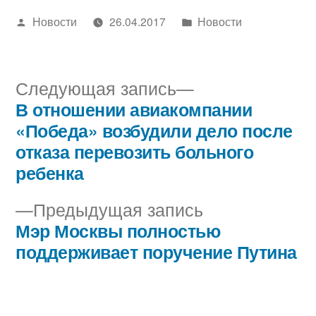
Написано
Написано
Новости
26.04.2017
Новости
автором
в
Следующая
Следующая запись
запись:
В отношении авиакомпании
Навигация
«Победа» возбудили дело после
по
отказа перевозить больного
ребенка
записям
Предыдущая
Предыдущая запись
запись:
Мэр Москвы полностью
поддерживает поручение Путина