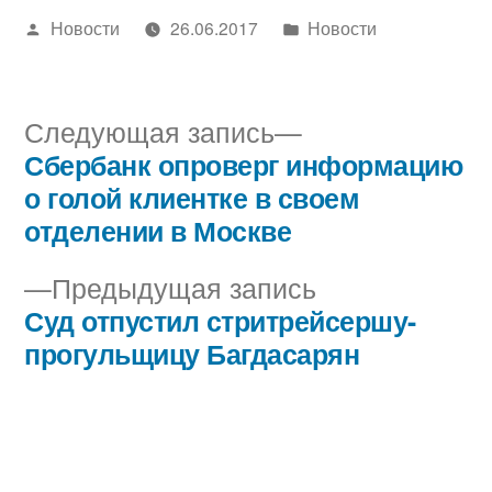
Написано
Написано
Новости
26.06.2017
Новости
автором
в
Следующая
Следующая запись
запись:
Сбербанк опроверг информацию
Навигация
о голой клиентке в своем
по
отделении в Москве
записям
Предыдущая
Предыдущая запись
запись:
Суд отпустил стритрейсершу-
прогульщицу Багдасарян