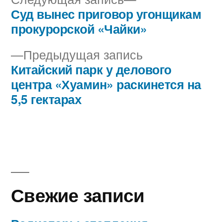
запись:
Суд вынес приговор угонщикам
Навигация
прокурорской «Чайки»
по
Предыдущая
Предыдущая запись
записям
запись:
Китайский парк у делового
центра «Хуамин» раскинется на
5,5 гектарах
Свежие записи