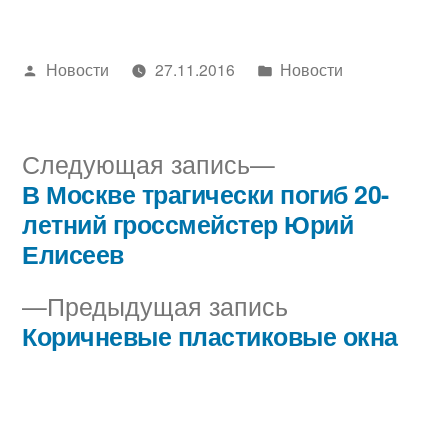
Написано
Написано
Новости
27.11.2016
Новости
автором
в
Следующая
Следующая запись
запись:
В Москве трагически погиб 20-
Навигация
летний гроссмейстер Юрий
по
Елисеев
записям
Предыдущая
Предыдущая запись
запись:
Коричневые пластиковые окна